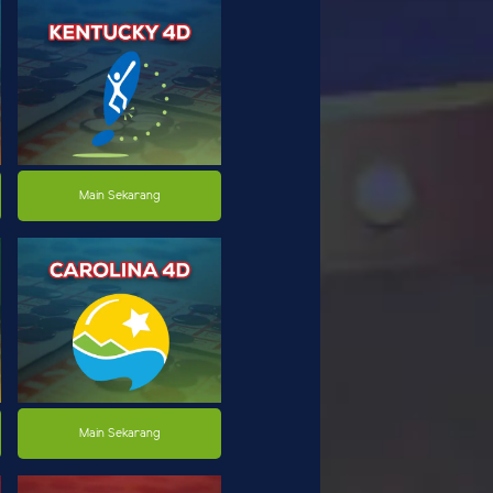
Main Sekarang
Main Sekarang