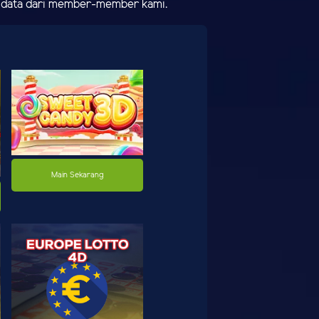
an data dari member-member kami.
Main Sekarang