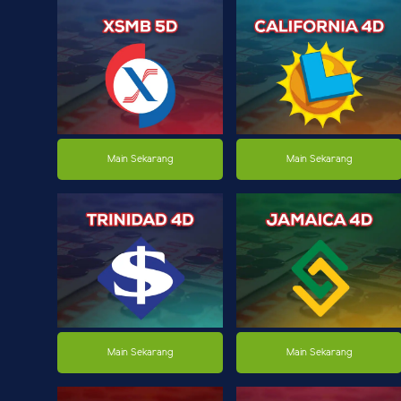
Main Sekarang
Main Sekarang
Main Sekarang
Main Sekarang