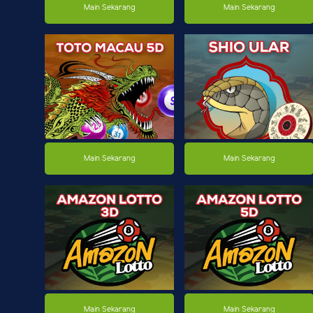
Main Sekarang
Main Sekarang
Main Sekarang
Main Sekarang
Main Sekarang
Main Sekarang