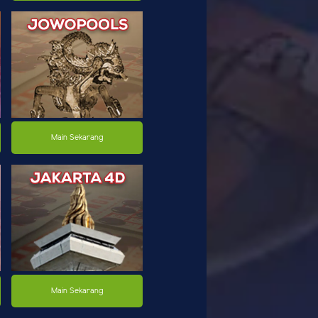
Main Sekarang
Main Sekarang