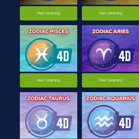
Main Sekarang
Main Sekarang
Main Sekarang
Main Sekarang